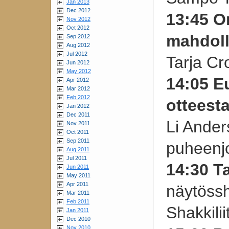
Jan 2013
Dec 2012
13:45 O
Nov 2012
Oct 2012
mahdol
Sep 2012
Aug 2012
Jul 2012
Tarja C
Jun 2012
May 2012
14:05 E
Apr 2012
Mar 2012
Feb 2012
otteest
Jan 2012
Dec 2011
Li Ande
Nov 2011
Oct 2011
Sep 2011
puheenj
Aug 2011
Jul 2011
14:30 T
Jun 2011
May 2011
Apr 2011
näytöss
Mar 2011
Feb 2011
Shakkilii
Jan 2011
Dec 2010
Nov 2010