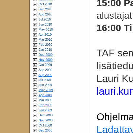
15:00 P
Oct 2010
Sep 2010
alustaja
Aug 2010
Jul 2010
Jun 2010
16:00 T
May 2010
Apr 2010
Mar 2010
Feb 2010
TAF semi
Jan 2010
Dec 2009
Nov 2009
lisätiedu
Oct 2009
Sep 2009
Lauri K
Aug 2009
Jul 2009
Jun 2009
lauri.ku
May 2009
Apr 2009
Mar 2009
Feb 2009
Jan 2009
Ohjelman
Dec 2008
Nov 2008
Oct 2008
Ladattav
Sep 2008