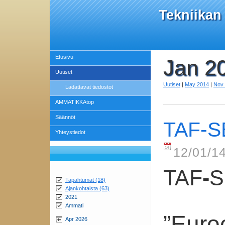
Tekniikan
Etusivu
Jan 2
Uutiset
Uutiset
|
May 2014
|
Nov
Ladattavat tiedostot
AMMATIKKAtop
Säännöt
TAF-S
Yhteystiedot
12/01/14
TAF
-
S
Tapahtumat (18)
Ajankohtaista (63)
2021
Ammati
”Euro
Apr 2026