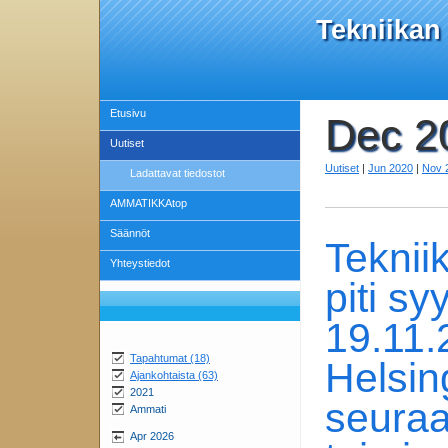
Tekniikan
Etusivu
Dec 2
Uutiset
Uutiset
|
Jun 2020
|
Nov 
Ladattavat tiedostot
AMMATIKKAtop
Säännöt
Teknii
Yhteystiedot
piti s
19.11.
Tapahtumat (18)
Helsing
Ajankohtaista (63)
2021
seuraa
Ammati
Apr 2026