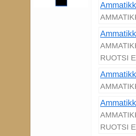
Ammatikk
AMMATIK
Ammatikk
AMMATIK
RUOTSI 
Ammatikk
AMMATIK
Ammatikk
AMMATIK
RUOTSI 