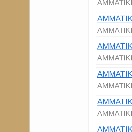
AMMATIK
AMMATIK
AMMATIK
AMMATIK
AMMATIK
AMMATIK
AMMATIK
AMMATIK
AMMATIK
AMMATIK