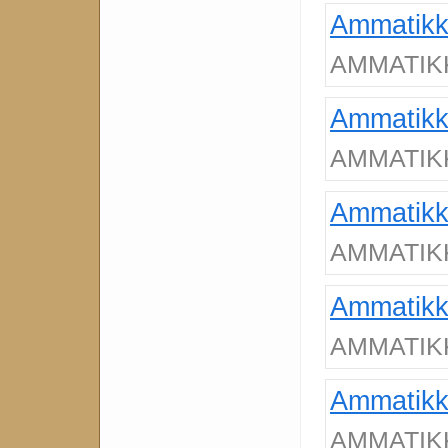
Ammatikk
AMMATIK
Ammatikk
AMMATIK
Ammatik
AMMATIK
Ammatikk
AMMATIK
Ammatik
AMMATIK