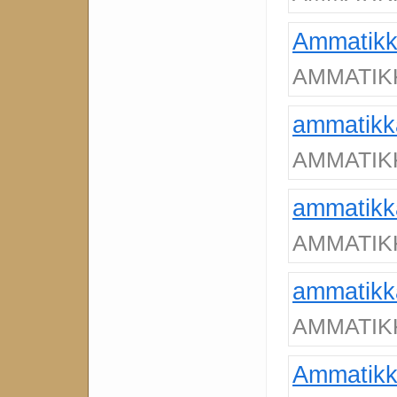
Ammatikk
AMMATIK
ammatik
AMMATIK
ammatikk
AMMATIK
ammatikk
AMMATIK
Ammatikk