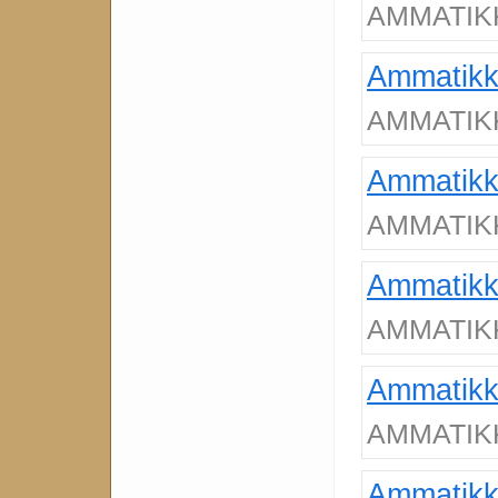
AMMATIK
Ammatikk
AMMATIK
Ammatikk
AMMATIK
Ammatikk
AMMATIK
Ammatikk
AMMATIK
Ammatikk